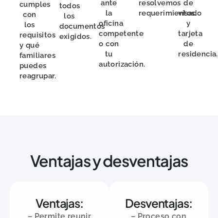
ante
resolvemos
de
cumples
todos
la
requerimientos.
visado
con
los
oficina
y
los
documentos
competente
tarjeta
requisitos
exigidos.
o con
de
y qué
tu
residencia.
familiares
autorización.
puedes
reagrupar.
Ventajas y desventajas
Ventajas:
Desventajas:
– Permite reunir
– Proceso con