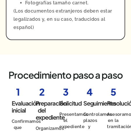
Fotografías tamaño carnet.
(Los documentos extranjeros deben estar
legalizados y, en su caso, traducidos al
español)
Procedimiento paso a paso
1
2
3
4
5
Evaluación
Preparación
Solicitud
Seguimiento
Resoluci
inicial
del
Presentamos
Controlamos
Asesoramo
expediente
el
plazos
en la
Confirmamos
expediente
y
tramitació
que
Organizamos