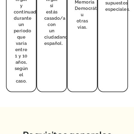
Memoria
supuestos
y
si
Democrática
especiales.
continuada
estás
u
durante
casado/a
otras
un
con
vías.
periodo
un
que
ciudadano
varía
español.
entre
1 y 10
años,
según
el
caso.