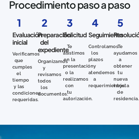
Procedimiento paso a paso
1
2
3
4
5
Evaluación
Preparación
Solicitud
Seguimiento
Resoluci
inicial
del
Te
Controlamos
Te
expediente
asistimos
los
ayudamos
Verificamos
en la
plazos
a
que
Organizamos
presentación
y
obtener
cumples
y
o la
atendemos
tu
el
revisamos
realizamos
a
nueva
tiempo
todos
con
requerimientos.
tarjeta
y las
los
tu
de
condiciones
documentos.
autorización.
residencia.
requeridas.