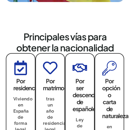
Principales vías para
obtener la nacionalidad
Por
Por
Por
Por
residencia
matrimonio
ser
opción
descendiente
o
Viviendo
tras
de
carta
en
un
españoles
de
España
año
naturaleza
de
de
Ley
forma
residencia
de
en
legal
legal